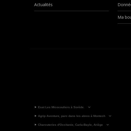
Actualités
Donnée
Ma bou
Esat Les Micocouliers à Sorède.
Agrip Aventure, parc dans les abres à Montech
Charcuteries d'Occitanie, Carla-Bayle, Ariège