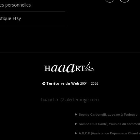
s personnelles
tique Etsy
Territoire du Web
2004 - 2026
haaart.fr
alerterouge.com
Sophie Carboneill, avocate à Toulouse
Somno Plus Santé, troubles du sommeil
A.D.C.F (Assistance Dépannage Chaud et