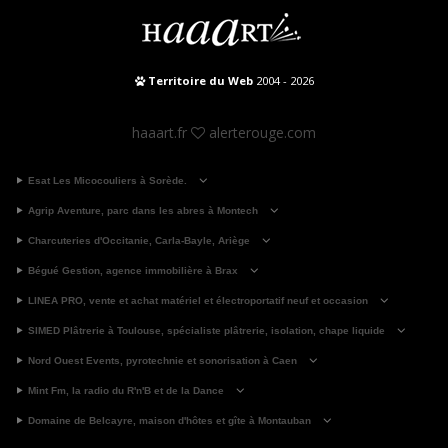
Territoire du Web
2004 - 2026
haaart.fr
alerterouge.com
Esat Les Micocouliers à Sorède.
Agrip Aventure, parc dans les abres à Montech
Charcuteries d'Occitanie, Carla-Bayle, Ariège
Bégué Gestion, agence immobilière à Brax
LINEA PRO, vente et achat matériel et électroportatif neuf et occasion
SIMED Plâtrerie à Toulouse, spécialiste plâtrerie, isolation, chape liquide
Nord Ouest Events, pyrotechnie et sonorisation à Caen
Mint Fm, la radio du R'n'B et de la Dance
Domaine de Belcayre, maison d'hôtes et gîte à Montauban