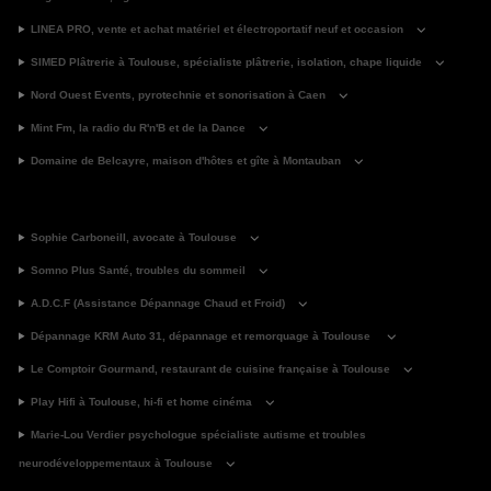
LINEA PRO, vente et achat matériel et électroportatif neuf et occasion
SIMED Plâtrerie à Toulouse, spécialiste plâtrerie, isolation, chape liquide
Nord Ouest Events, pyrotechnie et sonorisation à Caen
Mint Fm, la radio du R'n'B et de la Dance
Domaine de Belcayre, maison d'hôtes et gîte à Montauban
Sophie Carboneill, avocate à Toulouse
Somno Plus Santé, troubles du sommeil
A.D.C.F (Assistance Dépannage Chaud et Froid)
Dépannage KRM Auto 31, dépannage et remorquage à Toulouse
Le Comptoir Gourmand, restaurant de cuisine française à Toulouse
Play Hifi à Toulouse, hi-fi et home cinéma
Marie-Lou Verdier psychologue spécialiste autisme et troubles
neurodéveloppementaux à Toulouse