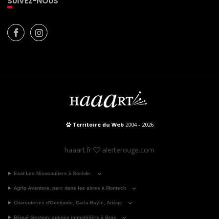
SUIVEZ-NOUS
Territoire du Web
2004 - 2026
haaart.fr
alerterouge.com
Esat Les Micocouliers à Sorède.
Agrip Aventure, parc dans les abres à Montech
Charcuteries d'Occitanie, Carla-Bayle, Ariège
Bégué Gestion, agence immobilière à Brax