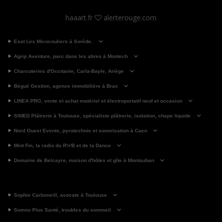
haaart.fr
alerterouge.com
Esat Les Micocouliers à Sorède.
Agrip Aventure, parc dans les abres à Montech
Charcuteries d'Occitanie, Carla-Bayle, Ariège
Bégué Gestion, agence immobilière à Brax
LINEA PRO, vente et achat matériel et électroportatif neuf et occasion
SIMED Plâtrerie à Toulouse, spécialiste plâtrerie, isolation, chape liquide
Nord Ouest Events, pyrotechnie et sonorisation à Caen
Mint Fm, la radio du R'n'B et de la Dance
Domaine de Belcayre, maison d'hôtes et gîte à Montauban
Sophie Carboneill, avocate à Toulouse
Somno Plus Santé, troubles du sommeil