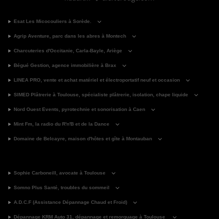
Esat Les Micocouliers à Sorède.
Agrip Aventure, parc dans les abres à Montech
Charcuteries d'Occitanie, Carla-Bayle, Ariège
Bégué Gestion, agence immobilière à Brax
LINEA PRO, vente et achat matériel et électroportatif neuf et occasion
SIMED Plâtrerie à Toulouse, spécialiste plâtrerie, isolation, chape liquide
Nord Ouest Events, pyrotechnie et sonorisation à Caen
Mint Fm, la radio du R'n'B et de la Dance
Domaine de Belcayre, maison d'hôtes et gîte à Montauban
Sophie Carboneill, avocate à Toulouse
Somno Plus Santé, troubles du sommeil
A.D.C.F (Assistance Dépannage Chaud et Froid)
Dépannage KRM Auto 31, dépannage et remorquage à Toulouse