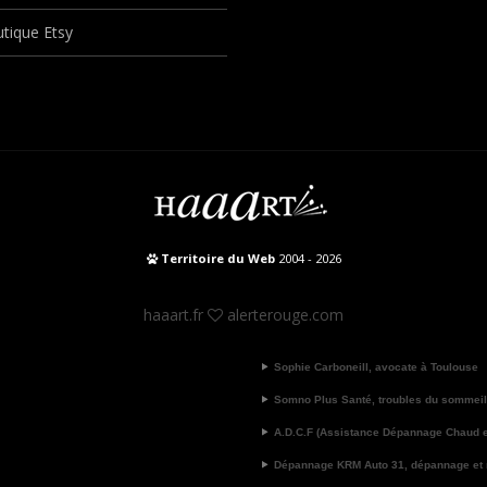
tique Etsy
Territoire du Web
2004 - 2026
haaart.fr
alerterouge.com
Sophie Carboneill, avocate à Toulouse
Somno Plus Santé, troubles du sommeil
A.D.C.F (Assistance Dépannage Chaud et
Dépannage KRM Auto 31, dépannage et