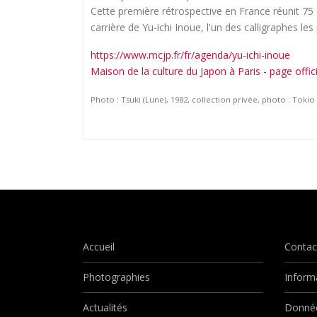
Cette première rétrospective en France réunit 75 
carrière de Yu-ichi Inoue, l'un des calligraphes les
https://www.mcjp.fr/fr/agenda/yu-ichi-inoue
Maison de la culture du Japon à Paris - page offici
Photo : Tsuki (Lune), 1982, collection privée, photo : Tokio 
Accueil
Contac
Photographies
Inform
Actualités
Donnée