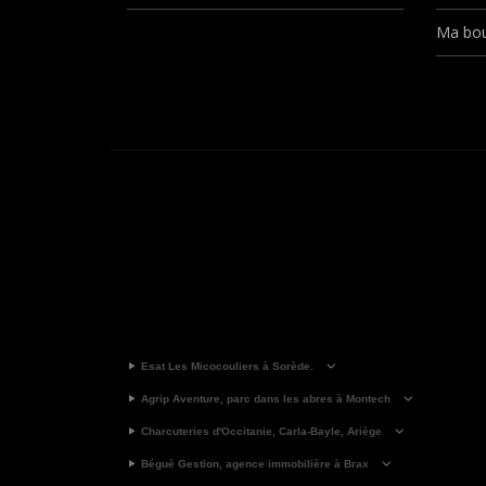
Ma bou
Esat Les Micocouliers à Sorède.
Agrip Aventure, parc dans les abres à Montech
Charcuteries d'Occitanie, Carla-Bayle, Ariège
Bégué Gestion, agence immobilière à Brax