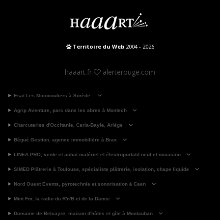
Territoire du Web
2004 - 2026
haaart.fr
alerterouge.com
Esat Les Micocouliers à Sorède.
Agrip Aventure, parc dans les abres à Montech
Charcuteries d'Occitanie, Carla-Bayle, Ariège
Bégué Gestion, agence immobilière à Brax
LINEA PRO, vente et achat matériel et électroportatif neuf et occasion
SIMED Plâtrerie à Toulouse, spécialiste plâtrerie, isolation, chape liquide
Nord Ouest Events, pyrotechnie et sonorisation à Caen
Mint Fm, la radio du R'n'B et de la Dance
Domaine de Belcayre, maison d'hôtes et gîte à Montauban