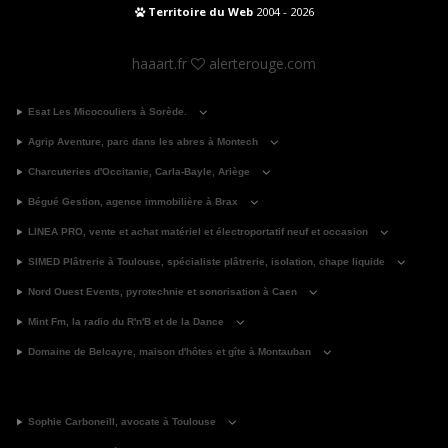
Territoire du Web
2004 - 2026
haaart.fr
alerterouge.com
Esat Les Micocouliers à Sorède.
Agrip Aventure, parc dans les abres à Montech
Charcuteries d'Occitanie, Carla-Bayle, Ariège
Bégué Gestion, agence immobilière à Brax
LINEA PRO, vente et achat matériel et électroportatif neuf et occasion
SIMED Plâtrerie à Toulouse, spécialiste plâtrerie, isolation, chape liquide
Nord Ouest Events, pyrotechnie et sonorisation à Caen
Mint Fm, la radio du R'n'B et de la Dance
Domaine de Belcayre, maison d'hôtes et gîte à Montauban
Sophie Carboneill, avocate à Toulouse