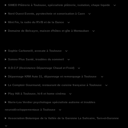
SIMED Plâtrerie à Toulouse, spécialiste plâtrerie, isolation, chape liquide
Nord Ouest Events, pyrotechnie et sonorisation à Caen
Mint Fm, la radio du R'n'B et de la Dance
Domaine de Belcayre, maison d'hôtes et gîte à Montauban
Sophie Carboneill, avocate à Toulouse
Somno Plus Santé, troubles du sommeil
A.D.C.F (Assistance Dépannage Chaud et Froid)
Dépannage KRM Auto 31, dépannage et remorquage à Toulouse
Le Comptoir Gourmand, restaurant de cuisine française à Toulouse
Play Hifi à Toulouse, hi-fi et home cinéma
Marie-Lou Verdier psychologue spécialiste autisme et troubles
neurodéveloppementaux à Toulouse
Association Botanique de la Vallée de la Garonne La Salicaire, Tarn-et-Garonne