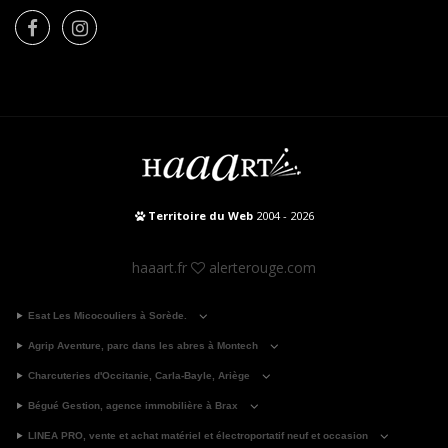
Territoire du Web
2004 - 2026
haaart.fr
alerterouge.com
Esat Les Micocouliers à Sorède.
Agrip Aventure, parc dans les abres à Montech
Charcuteries d'Occitanie, Carla-Bayle, Ariège
Bégué Gestion, agence immobilière à Brax
LINEA PRO, vente et achat matériel et électroportatif neuf et occasion