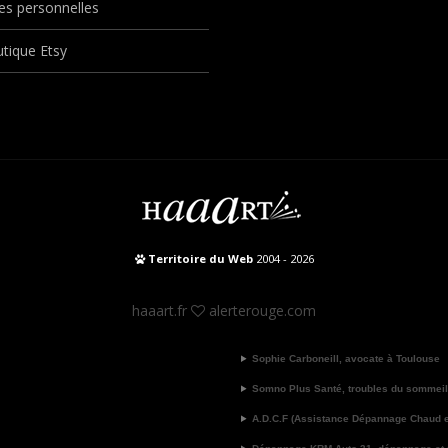
s personnelles
tique Etsy
Territoire du Web
2004 - 2026
haaart.fr
alerterouge.com
Sophie Carboneill, avocate à Toulouse
Somno Plus Santé, troubles du sommeil
A.D.C.F (Assistance Dépannage Chaud et