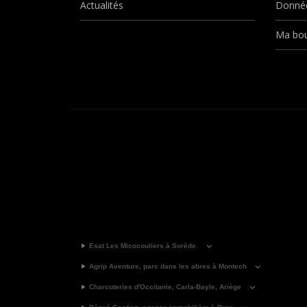
Actualités
Donnée
Ma bou
Esat Les Micocouliers à Sorède.
Agrip Aventure, parc dans les abres à Montech
Charcuteries d'Occitanie, Carla-Bayle, Ariège