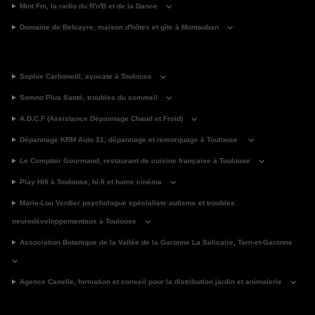
Mint Fm, la radio du R'n'B et de la Dance
Domaine de Belcayre, maison d'hôtes et gîte à Montauban
Sophie Carboneill, avocate à Toulouse
Somno Plus Santé, troubles du sommeil
A.D.C.F (Assistance Dépannage Chaud et Froid)
Dépannage KRM Auto 31, dépannage et remorquage à Toulouse
Le Comptoir Gourmand, restaurant de cuisine française à Toulouse
Play Hifi à Toulouse, hi-fi et home cinéma
Marie-Lou Verdier psychologue spécialiste autisme et troubles
neurodéveloppementaux à Toulouse
Association Botanique de la Vallée de la Garonne La Salicaire, Tarn-et-Garonne
Agence Canelle, formation et conseil pour la distribution jardin et animalerie