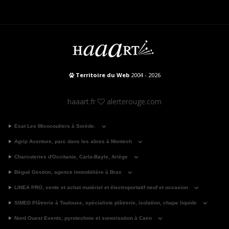
Territoire du Web
2004 - 2026
haaart.fr
alerterouge.com
Esat Les Micocouliers à Sorède.
Agrip Aventure, parc dans les abres à Montech
Charcuteries d'Occitanie, Carla-Bayle, Ariège
Bégué Gestion, agence immobilière à Brax
LINEA PRO, vente et achat matériel et électroportatif neuf et occasion
SIMED Plâtrerie à Toulouse, spécialiste plâtrerie, isolation, chape liquide
Nord Ouest Events, pyrotechnie et sonorisation à Caen