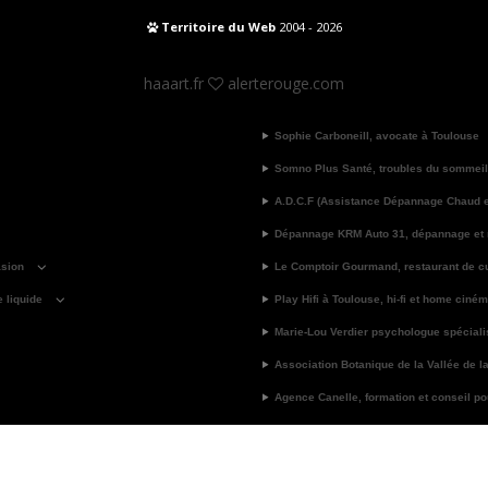
Territoire du Web
2004 - 2026
haaart.fr
alerterouge.com
Sophie Carboneill, avocate à Toulouse
Somno Plus Santé, troubles du sommeil
A.D.C.F (Assistance Dépannage Chaud et
Dépannage KRM Auto 31, dépannage et
asion
Le Comptoir Gourmand, restaurant de cu
e liquide
Play Hifi à Toulouse, hi-fi et home ciné
Marie-Lou Verdier psychologue spécial
Association Botanique de la Vallée de l
Agence Canelle, formation et conseil pour