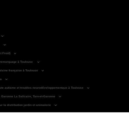
 Froid)
 remorquage à Toulouse
isine française à Toulouse
ma
iste autisme et troubles neurodéveloppementaux à Toulouse
a Garonne La Salicaire, Tarn-et-Garonne
 la distribution jardin et animalerie