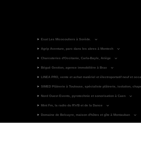
Esat Les Micocouliers à Sorède.
Agrip Aventure, parc dans les abres à Montech
Charcuteries d'Occitanie, Carla-Bayle, Ariège
Bégué Gestion, agence immobilière à Brax
LINEA PRO, vente et achat matériel et électroportatif neuf et occ
SIMED Plâtrerie à Toulouse, spécialiste plâtrerie, isolation, chap
Nord Ouest Events, pyrotechnie et sonorisation à Caen
Mint Fm, la radio du R'n'B et de la Dance
Domaine de Belcayre, maison d'hôtes et gîte à Montauban