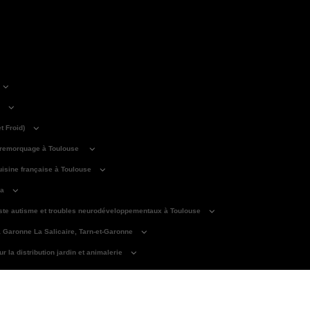
 Froid)
 remorquage à Toulouse
isine française à Toulouse
ma
iste autisme et troubles neurodéveloppementaux à Toulouse
a Garonne La Salicaire, Tarn-et-Garonne
 la distribution jardin et animalerie