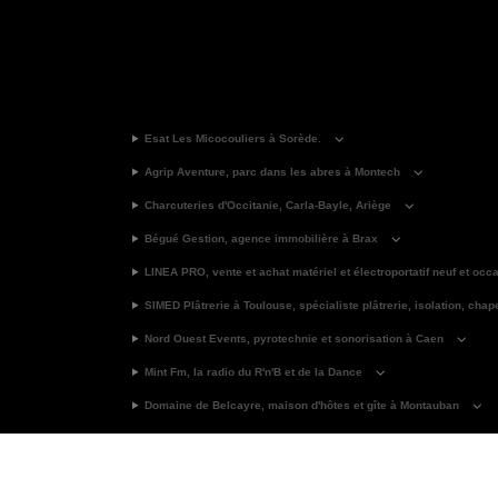
Esat Les Micocouliers à Sorède.
Agrip Aventure, parc dans les abres à Montech
Charcuteries d'Occitanie, Carla-Bayle, Ariège
Bégué Gestion, agence immobilière à Brax
LINEA PRO, vente et achat matériel et électroportatif neuf et occ
SIMED Plâtrerie à Toulouse, spécialiste plâtrerie, isolation, chap
Nord Ouest Events, pyrotechnie et sonorisation à Caen
Mint Fm, la radio du R'n'B et de la Dance
Domaine de Belcayre, maison d'hôtes et gîte à Montauban