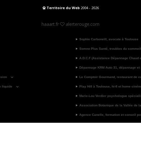
Territoire du Web
2004 - 2026
haaart.fr
alerterouge.com
Sophie Carboneill, avocate à Toulouse
Somno Plus Santé, troubles du sommeil
A.D.C.F (Assistance Dépannage Chaud et
Dépannage KRM Auto 31, dépannage et
asion
Le Comptoir Gourmand, restaurant de cu
e liquide
Play Hifi à Toulouse, hi-fi et home ciné
Marie-Lou Verdier psychologue spécial
Association Botanique de la Vallée de l
Agence Canelle, formation et conseil pour