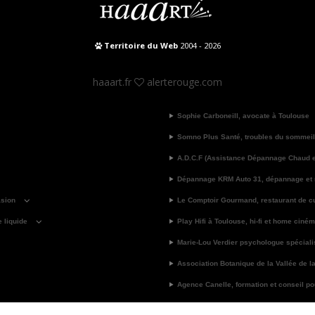
Territoire du Web
2004 - 2026
haaart.fr
alerterouge.com
Sophie Carboneill, avocate à Toulouse
Somno Plus Santé, troubles du sommeil
A.D.C.F (Assistance Dépannage Chaud et
Dépannage KRM Auto 31, dépannage et
asion
Le Comptoir Gourmand, restaurant de cu
e liquide
Play Hifi à Toulouse, hi-fi et home ciné
Marie-Lou Verdier psychologue spécial
Association Botanique de la Vallée de l
Agence Canelle, formation et conseil pour