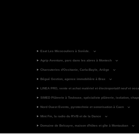
Esat Les Micocouliers à Sorède.
Agrip Aventure, parc dans les abres à Montech
Charcuteries d'Occitanie, Carla-Bayle, Ariège
Bégué Gestion, agence immobilière à Brax
LINEA PRO, vente et achat matériel et électroportatif neuf et occ
SIMED Plâtrerie à Toulouse, spécialiste plâtrerie, isolation, chap
Nord Ouest Events, pyrotechnie et sonorisation à Caen
Mint Fm, la radio du R'n'B et de la Dance
Domaine de Belcayre, maison d'hôtes et gîte à Montauban