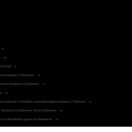
 Froid)
 remorquage à Toulouse
isine française à Toulouse
ma
iste autisme et troubles neurodéveloppementaux à Toulouse
a Garonne La Salicaire, Tarn-et-Garonne
 la distribution jardin et animalerie