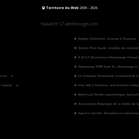
Territoire du Web
2004 - 2026
haaart.fr
alerterouge.com
Sophie Carboneill, avocate à Toulouse
Somno Plus Santé, troubles du sommeil
A.D.C.F (Assistance Dépannage Chaud et
Dépannage KRM Auto 31, dépannage et
asion
Le Comptoir Gourmand, restaurant de cu
e liquide
Play Hifi à Toulouse, hi-fi et home ciné
Marie-Lou Verdier psychologue spécial
Association Botanique de la Vallée de l
Agence Canelle, formation et conseil pour