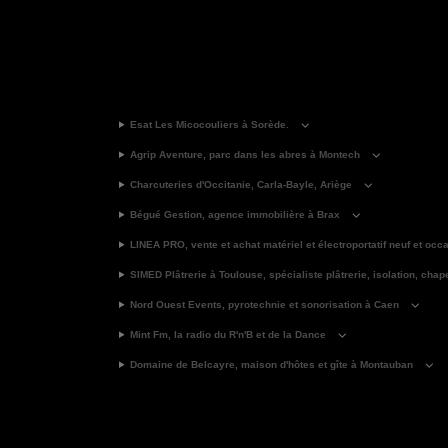
Esat Les Micocouliers à Sorède.
Agrip Aventure, parc dans les abres à Montech
Charcuteries d'Occitanie, Carla-Bayle, Ariège
Bégué Gestion, agence immobilière à Brax
LINEA PRO, vente et achat matériel et électroportatif neuf et occ
SIMED Plâtrerie à Toulouse, spécialiste plâtrerie, isolation, chap
Nord Ouest Events, pyrotechnie et sonorisation à Caen
Mint Fm, la radio du R'n'B et de la Dance
Domaine de Belcayre, maison d'hôtes et gîte à Montauban