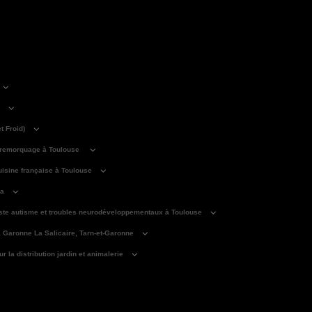
 Froid)
 remorquage à Toulouse
isine française à Toulouse
ma
iste autisme et troubles neurodéveloppementaux à Toulouse
a Garonne La Salicaire, Tarn-et-Garonne
 la distribution jardin et animalerie